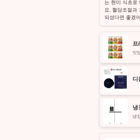
는 현미 식초로
요. 혈당조절과
되셨다면 좋겠어
프
맛있
디
냉
냉장