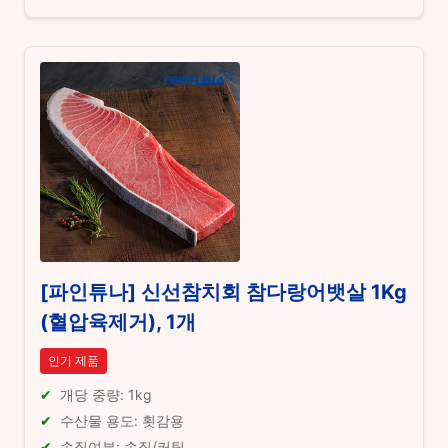
[파인튜나] 신선참치회 참다랑어뱃살 1Kg
(혈압육제거), 1개
인기 제품
개당 중량: 1kg
수산물 용도: 횟감용
손질여부: 손질/커팅