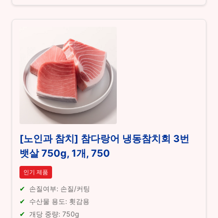
[노인과 참치] 참다랑어 냉동참치회 3번
뱃살 750g, 1개, 750
인기 제품
손질여부: 손질/커팅
수산물 용도: 횟감용
개당 중량: 750g