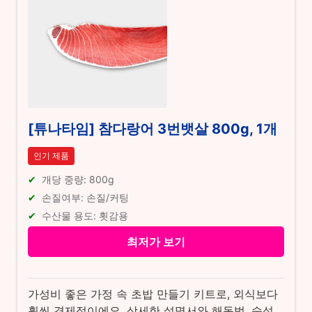
[튜나타임] 참다랑어 3번뱃살 800g, 1개
인기 제품
개당 중량: 800g
손질여부: 손질/커팅
수산물 용도: 횟감용
최저가 보기
가성비 좋은 가정 속 초밥 만들기 키트로, 외식보다
훨씬 경제적이에요. 상세한 설명서와 해동법, 숙성