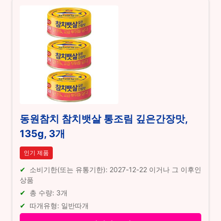
동원참치 참치뱃살 통조림 깊은간장맛,
135g, 3개
인기 제품
소비기한(또는 유통기한): 2027-12-22 이거나 그 이후인
상품
총 수량: 3개
따개유형: 일반따개