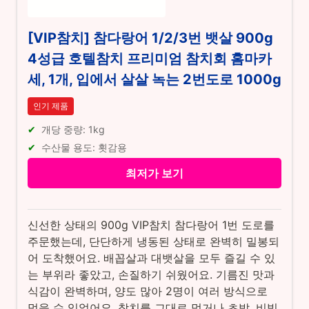
[VIP참치] 참다랑어 1/2/3번 뱃살 900g
4성급 호텔참치 프리미엄 참치회 홈마카
세, 1개, 입에서 살살 녹는 2번도로 1000g
인기 제품
개당 중량: 1kg
수산물 용도: 횟감용
최저가 보기
신선한 상태의 900g VIP참치 참다랑어 1번 도로를
주문했는데, 단단하게 냉동된 상태로 완벽히 밀봉되
어 도착했어요. 배꼽살과 대뱃살을 모두 즐길 수 있
는 부위라 좋았고, 손질하기 쉬웠어요. 기름진 맛과
식감이 완벽하며, 양도 많아 2명이 여러 방식으로
먹을 수 있었어요. 참치를 그대로 먹거나 초밥, 비빔